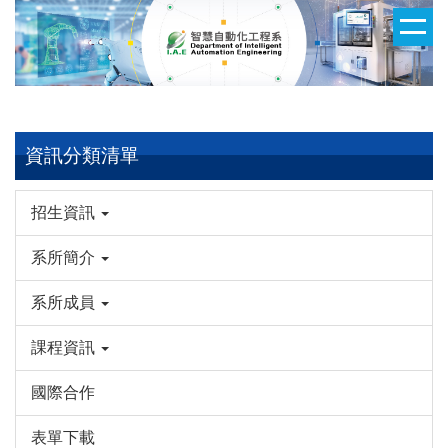
跳
到
主
要
內
容
資訊分類清單
區
招生資訊
系所簡介
系所成員
課程資訊
國際合作
表單下載