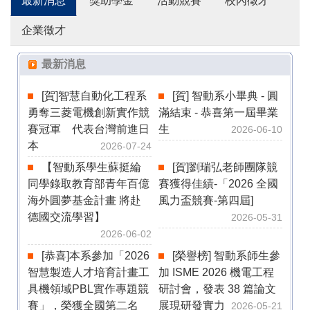
最新消息
獎助學金
活動競賽
校內徵才
企業徵才
最新消息
[賀]智慧自動化工程系
[賀] 智動系小畢典 - 圓
勇奪三菱電機創新實作競
滿結束 - 恭喜第一屆畢業
賽冠軍 代表台灣前進日
生
2026-06-10
本
2026-07-24
【智動系學生蘇挺綸
[賀]劉瑞弘老師團隊競
同學錄取教育部青年百億
賽獲得佳績-「2026 全國
海外圓夢基金計畫 將赴
風力盃競賽-第四屆]
德國交流學習】
2026-05-31
2026-06-02
[恭喜]本系參加「2026
[榮譽榜] 智動系師生參
智慧製造人才培育計畫工
加 ISME 2026 機電工程
具機領域PBL實作專題競
研討會，發表 38 篇論文
賽」，榮獲全國第二名
展現研發實力
2026-05-21